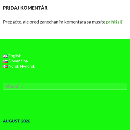
PRIDAJ KOMENTÁR
Prepáčte, ale pred zanechaním komentára sa musíte
prihlásiť
.
English
Slovenčina
Norsk Nynorsk
Hľadať:
AUGUST 2026