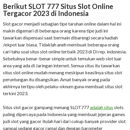
Berikut SLOT 777 Situs Slot Online
Tergacor 2023 di Indonesia
Slot gacor menjadi sebagian tipe taruhan online dalam hal ini
makin digemari di beberapa orang karena tipe judi ini
tawarkan dispensasi saat bermain dibarengi secara hadiah
Jekpot luar biasa. Tidaklah aneh membuat beberapa orang
cari tahu soal situs slot online terbaik 2023 di Di rep. indonesia.
Sebetulnya benar-benar simple untuk temukan web slot luar
area yang ada di Jaringan internet. Semua situs itu tawarkan
situs slot online mudah menang meskipun keaslinya situs slot
peruntungan itu disangsikan. Amat banyak orang pada
akhirnya tertipu oleh pelaku-oknum guna membuat situs slot
terkini 2023.
Situs slot gacor gampang menang SLOT777
adalah situs
slots
paling dipercaya pada Indonesia yang membuat jejeran games
judi slot yang gacor itulah hari dari cukup banyak provider slot
sampai sedang gacor ramai dan dengan barometer