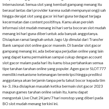
Internasional. Semua slot yang kembali gampang menang itu
berasal lantas dari provider karena sudah mempunyai ongji sah
hingga derajat slot yang gacor ini hari guna terdapat terjaga
kecermatan dan content positifnya. Kamu akan peroleh
informasi slot mudah menang ini hari serta bocoran slot mudah
menang ini hari guna diberi untuk ada banyak anggotanya.
Disiapkan ramai langkah untuk Jago Up dimulai dari Transfer
Bank sampai slot online gacor maxwin. Di bandar slot gacor
gampang menang ini, ada beberapa perjudian online yang lain
yang dapat kamu permainkan sampai cukup dengan account
slot gacor malam pada hari itu kamu bisa pertahankan semua
tipe taruhan taruhan online yang populer. Agen gacor SLOT777
memiliki mekanisme ketenangan terenkripsi hingga prediksi
anggotanya akan terjamin tanpa perlu takut bocor kepada tim
ke-3. Jika disiapkan masalah ketika bermain slot gacor 2023
maupun games taruhan online selain itu, kamu dapat
mengontak Live Chat 24 jam/7 hari nonstop yang diberi pada
BO slot mudah menang terkini ini.