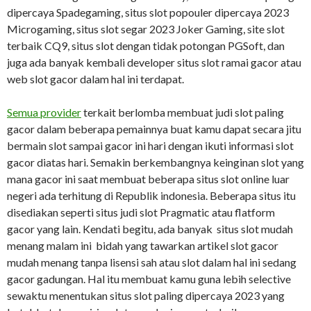
dipercaya Spadegaming, situs slot popouler dipercaya 2023
Microgaming, situs slot segar 2023 Joker Gaming, site slot
terbaik CQ9, situs slot dengan tidak potongan PGSoft, dan
juga ada banyak kembali developer situs slot ramai gacor atau
web slot gacor dalam hal ini terdapat.
Semua provider
terkait berlomba membuat judi slot paling
gacor dalam beberapa pemainnya buat kamu dapat secara jitu
bermain slot sampai gacor ini hari dengan ikuti informasi slot
gacor diatas hari. Semakin berkembangnya keinginan slot yang
mana gacor ini saat membuat beberapa situs slot online luar
negeri ada terhitung di Republik indonesia. Beberapa situs itu
disediakan seperti situs judi slot Pragmatic atau flatform
gacor yang lain. Kendati begitu, ada banyak situs slot mudah
menang malam ini bidah yang tawarkan artikel slot gacor
mudah menang tanpa lisensi sah atau slot dalam hal ini sedang
gacor gadungan. Hal itu membuat kamu guna lebih selective
sewaktu menentukan situs slot paling dipercaya 2023 yang