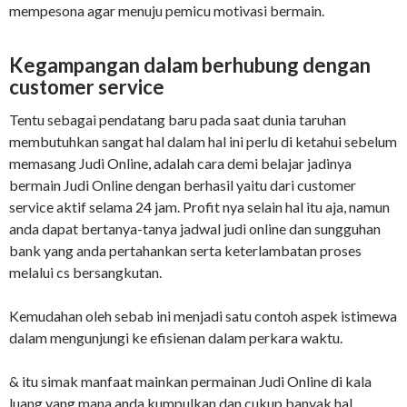
mempesona agar menuju pemicu motivasi bermain.
Kegampangan dalam berhubung dengan
customer service
Tentu sebagai pendatang baru pada saat dunia taruhan
membutuhkan sangat hal dalam hal ini perlu di ketahui sebelum
memasang Judi Online, adalah cara demi belajar jadinya
bermain Judi Online dengan berhasil yaitu dari customer
service aktif selama 24 jam. Profit nya selain hal itu aja, namun
anda dapat bertanya-tanya jadwal judi online dan sungguhan
bank yang anda pertahankan serta keterlambatan proses
melalui cs bersangkutan.
Kemudahan oleh sebab ini menjadi satu contoh aspek istimewa
dalam mengunjungi ke efisienan dalam perkara waktu.
& itu simak manfaat mainkan permainan Judi Online di kala
luang yang mana anda kumpulkan dan cukup banyak hal