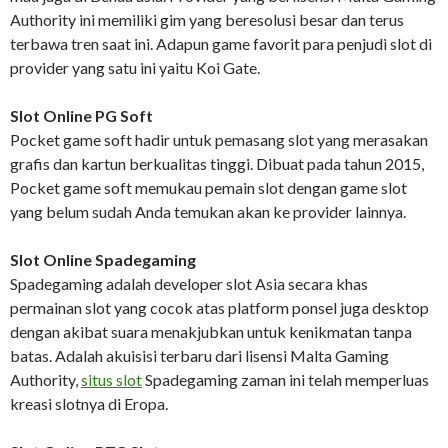
Authority ini memiliki gim yang beresolusi besar dan terus
terbawa tren saat ini. Adapun game favorit para penjudi slot di
provider yang satu ini yaitu Koi Gate.
Slot Online PG Soft
Pocket game soft hadir untuk pemasang slot yang merasakan
grafis dan kartun berkualitas tinggi. Dibuat pada tahun 2015,
Pocket game soft memukau pemain slot dengan game slot
yang belum sudah Anda temukan akan ke provider lainnya.
Slot Online Spadegaming
Spadegaming adalah developer slot Asia secara khas
permainan slot yang cocok atas platform ponsel juga desktop
dengan akibat suara menakjubkan untuk kenikmatan tanpa
batas. Adalah akuisisi terbaru dari lisensi Malta Gaming
Authority,
situs slot
Spadegaming zaman ini telah memperluas
kreasi slotnya di Eropa.