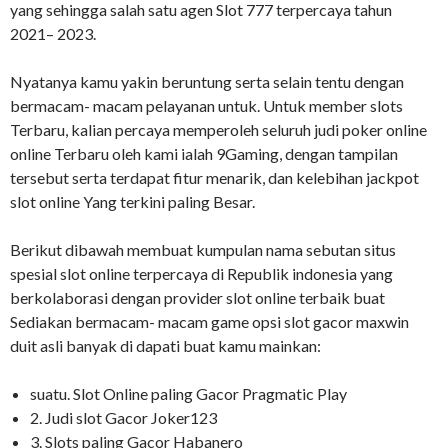
yang sehingga salah satu agen Slot 777 terpercaya tahun
2021– 2023.
Nyatanya kamu yakin beruntung serta selain tentu dengan
bermacam- macam pelayanan untuk. Untuk member slots
Terbaru, kalian percaya memperoleh seluruh judi poker online
online Terbaru oleh kami ialah 9Gaming, dengan tampilan
tersebut serta terdapat fitur menarik, dan kelebihan jackpot
slot online Yang terkini paling Besar.
Berikut dibawah membuat kumpulan nama sebutan situs
spesial slot online terpercaya di Republik indonesia yang
berkolaborasi dengan provider slot online terbaik buat
Sediakan bermacam- macam game opsi slot gacor maxwin
duit asli banyak di dapati buat kamu mainkan:
suatu. Slot Online paling Gacor Pragmatic Play
2. Judi slot Gacor Joker123
3. Slots paling Gacor Habanero