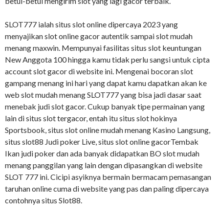
betul-betul mengirim slot yang lagi gacor terbaik.
SLOT777 ialah situs slot online dipercaya 2023 yang
menyajikan slot online gacor autentik sampai slot mudah
menang maxwin. Mempunyai fasilitas situs slot keuntungan
New Anggota 100 hingga kamu tidak perlu sangsi untuk cipta
account slot gacor di website ini. Mengenai bocoran slot
gampang menang ini hari yang dapat kamu dapatkan akan ke
web slot mudah menang SLOT777 yang bisa jadi dasar saat
menebak judi slot gacor. Cukup banyak tipe permainan yang
lain di situs slot tergacor, entah itu situs slot hokinya
Sportsbook, situs slot online mudah menang Kasino Langsung,
situs slot88 Judi poker Live, situs slot online gacorTembak
Ikan judi poker dan ada banyak didapatkan BO slot mudah
menang panggilan yang lain dengan dipasangkan di website
SLOT 777 ini. Cicipi asyiknya bermain bermacam pemasangan
taruhan online cuma di website yang pas dan paling dipercaya
contohnya situs Slot88.