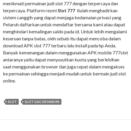
menikmati permainan judi slot 777 dengan terpercaya dan
terpercaya. Platform resmi
Slot 777
itulah menghadirkan
sistem canggih yang dapat menjaga kedamaian privasi yang
Petaruh daftarkan untuk mendaftar bersama kami atau dapat
menghindari kemalingan saldo pada id. Untuk lebih mengalami
keseruan tanpa batas, oleh sebab itu dapat mencoba dalam
download APK slot 777 terbaru lalu install pada hp Anda.
Banyak kemenangan dalam menggunakan APK mobile 777slot
antaranya yaitu dapat menyusutkan kuota yang berlebihan
saat menggunakan browser dan juga cepat dalam mengakses
ke permainan sehingga menjadi mudah untuk bermain judi slot
online.
SLOT
SLOT GACOR HARI INI