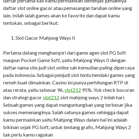
daftar pertama kali kamu permainkan semenjak jumlahnya
daftar slot online gacor atau pemasangan taruhan online yang
lain. Inilah ialah games akan ke favorite dan dapat kamu
tentukan, sebagai berikut:
Slot Gacor Mahjong Ways II
Pertama datang menghampiri dari game agen slot PG Soft
maupun Pocket Game Soft, yaitu Mahjong Ways II dengan
daftar nama site judi slot online sah kemudian paling dipercaya
pada indonesia. Sebagai penjudi slot tentu hendaki games yang
remeh buat dimainkan. Casino ini punya perhitungan RTP di
atas rerata, yaitu sebesar 96,
slot212
95%. Yok check bocoran
dan strategi gacor
slot212
slot mahjong ways 2 inilah hari.
Sebuah games yang dapat menguntungkan yang terbesar jika
sukses memenanginya. Salah satunya games sehingga dapat
kamu permainkan yaitu Mahjong Ways dalam hal ini adalah
bikinan sejak PG Soft, untuk tentang grafis, Mahjong Ways 2
tak perlu kamu ragukan