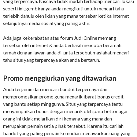
yang terpercaya. Niscaya tidak mudah terhadap mencari lokasi
seperti ini, gembiranya anda mengikuti untuk mencari tahu
terlebih dahulu oleh iklan yang mana tersebar ketika internet
selanjutnya media sosial yang paling akhir.
Ada juga kekerabatan atau forum Judi Online memang
tersebar oleh internet & anda berhasil mencoba beramah
tamah dengan lawan anda di junta tersebut maslahat mencari
tahu situs yang terpercaya akan anda bertaruh.
Promo menggiurkan yang ditawarkan
Anda terjamin dan mencari bandot terpercaya dan
mempromosikan promo guna menarik ibarat bonus credit
yang bantu setiap minggunya. Situs yang terpercaya tentu
menyampaikan bonus dengan menarik oleh para bettor agar
orang ini tidak melarikan diri kemana yang mana dan
merupakan pemain setia pihak tersebut. Karena itu carilah
bandot yang paling pemain kemudian menawarkan uang yang