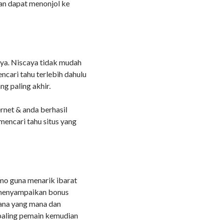
kan dapat menonjol ke
aya. Niscaya tidak mudah
ncari tahu terlebih dahulu
ng paling akhir.
rnet & anda berhasil
encari tahu situs yang
mo guna menarik ibarat
u menyampaikan bonus
mana yang mana dan
 paling pemain kemudian