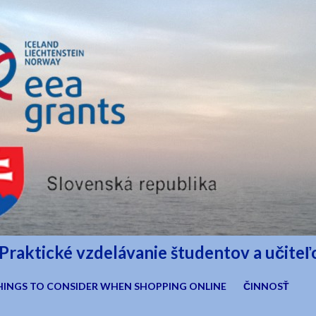
Praktické vzdelávanie študentov a učiteľ
HINGS TO CONSIDER WHEN SHOPPING ONLINE
ČINNOSŤ