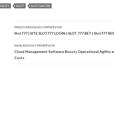
S SLOT
SLOT
SLOT GACOR
PREDCHÁDZAJÚCI PRÍSPEVOK
Navigácia príspevkov
Slot777 | SITE SLOT777 LOGIN | SLOT 777 BET | Slot777 RE
NASLEDUJÚCI PRÍSPEVOK
Cloud Management Software Boosts Operational Agility 
Costs