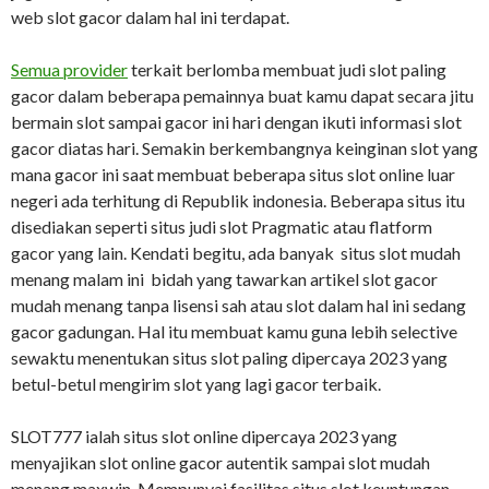
web slot gacor dalam hal ini terdapat.
Semua provider
terkait berlomba membuat judi slot paling
gacor dalam beberapa pemainnya buat kamu dapat secara jitu
bermain slot sampai gacor ini hari dengan ikuti informasi slot
gacor diatas hari. Semakin berkembangnya keinginan slot yang
mana gacor ini saat membuat beberapa situs slot online luar
negeri ada terhitung di Republik indonesia. Beberapa situs itu
disediakan seperti situs judi slot Pragmatic atau flatform
gacor yang lain. Kendati begitu, ada banyak situs slot mudah
menang malam ini bidah yang tawarkan artikel slot gacor
mudah menang tanpa lisensi sah atau slot dalam hal ini sedang
gacor gadungan. Hal itu membuat kamu guna lebih selective
sewaktu menentukan situs slot paling dipercaya 2023 yang
betul-betul mengirim slot yang lagi gacor terbaik.
SLOT777 ialah situs slot online dipercaya 2023 yang
menyajikan slot online gacor autentik sampai slot mudah
menang maxwin. Mempunyai fasilitas situs slot keuntungan