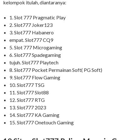
kelompok itulah, diantaranya:
1. Slot 777 Pragmatic Play
2. Slot777 Joker123
3. Slot777 Habanero
empat. Slot777 CQ9
5. Slot 777 Microgaming
6. Slot777 Spadegaming
tujuh. Slot777 Playtech
8. Slot777 Pocket Permainan Soft( PG Soft)
9. Slot777 Flow Gaming
10. Slot777 TSG
11. Slot777 Slot88
12. Slot777 RTG
13. Slot777 2023
14. Slot777 KA Gaming
15. Slot777 Onetouch Gaming