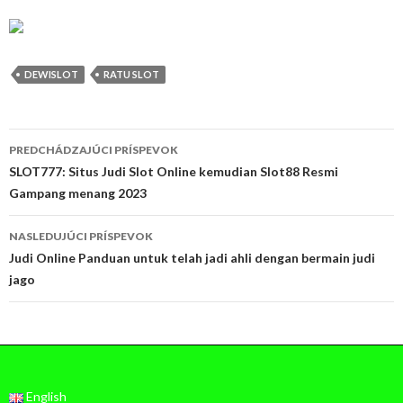
DEWISLOT
RATU SLOT
PREDCHÁDZAJÚCI PRÍSPEVOK
Navigácia príspevkov
SLOT777: Situs Judi Slot Online kemudian Slot88 Resmi
Gampang menang 2023
NASLEDUJÚCI PRÍSPEVOK
Judi Online Panduan untuk telah jadi ahli dengan bermain judi
jago
English