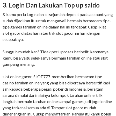
3. Login Dan Lakukan Top up saldo
& kamu perlu Login dan isi sejumlah deposit pada account yang
sudah dijadikan itu untuk mengawali bermain bermacam tipe-
tipe games taruhan online dalam hal ini terdapat. Cicipi kiat
slot gacor diatas hari atau trik slot gacor ini hari dengan
secepatnya.
Sungguh mudah kan? Tidak perlu proses berbelit, karenanya
kamu bisa yaitu selekasnya bermain taruhan online atau slot
gampang menang.
slot online gacor SLOT777 memberikan bermacam tipe
casino taruhan online yang yang bisa dipercaya bersertifikasi
sah kepada beberapa pejudi poker di Indonesia. beragam
sarana dimulai dari nilainya kelompok taruhan online, trik
langkah bermain taruhan online sampai games judi jogel online
yang terkenal semua ada di Tempat slot gacor mudah
dimenangkan ini. Cukup mendaftarkan, karena itu kamu boleh