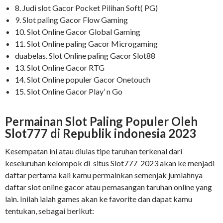
8. Judi slot Gacor Pocket Pilihan Soft( PG)
9. Slot paling Gacor Flow Gaming
10. Slot Online Gacor Global Gaming
11. Slot Online paling Gacor Microgaming
duabelas. Slot Online paling Gacor Slot88
13. Slot Online Gacor RTG
14. Slot Online populer Gacor Onetouch
15. Slot Online Gacor Play’ n Go
Permainan Slot Paling Populer Oleh
Slot777 di Republik indonesia 2023
Kesempatan ini atau diulas tipe taruhan terkenal dari
keseluruhan kelompok di situs Slot777 2023 akan ke menjadi
daftar pertama kali kamu permainkan semenjak jumlahnya
daftar slot online gacor atau pemasangan taruhan online yang
lain. Inilah ialah games akan ke favorite dan dapat kamu
tentukan, sebagai berikut: