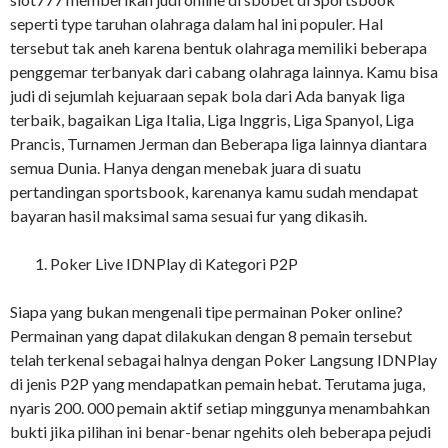
seperti type taruhan olahraga dalam hal ini populer. Hal
tersebut tak aneh karena bentuk olahraga memiliki beberapa
penggemar terbanyak dari cabang olahraga lainnya. Kamu bisa
judi di sejumlah kejuaraan sepak bola dari Ada banyak liga
terbaik, bagaikan Liga Italia, Liga Inggris, Liga Spanyol, Liga
Prancis, Turnamen Jerman dan Beberapa liga lainnya diantara
semua Dunia. Hanya dengan menebak juara di suatu
pertandingan sportsbook, karenanya kamu sudah mendapat
bayaran hasil maksimal sama sesuai fur yang dikasih.
Poker Live IDNPlay di Kategori P2P
Siapa yang bukan mengenali tipe permainan Poker online?
Permainan yang dapat dilakukan dengan 8 pemain tersebut
telah terkenal sebagai halnya dengan Poker Langsung IDNPlay
di jenis P2P yang mendapatkan pemain hebat. Terutama juga,
nyaris 200. 000 pemain aktif setiap minggunya menambahkan
bukti jika pilihan ini benar-benar ngehits oleh beberapa pejudi